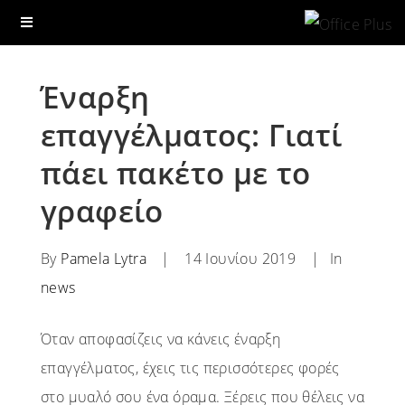
Έναρξη
επαγγέλματος: Γιατί
πάει πακέτο με το
γραφείο
By
Pamela Lytra
|
14 Ιουνίου 2019
|
In
news
Όταν αποφασίζεις να κάνεις έναρξη
επαγγέλματος, έχεις τις περισσότερες φορές
στο μυαλό σου ένα όραμα. Ξέρεις που θέλεις να